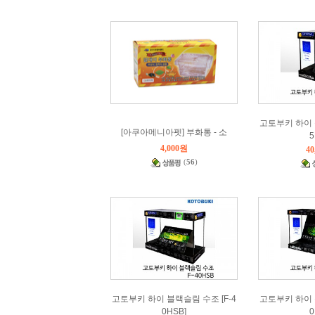
고토부키 하이 
[아쿠아메니아펫] 부화통 - 소
5
4,000원
40
(
56
)
고토부키 하이 블랙슬림 수조 [F-4
고토부키 하이 
0HSB]
0