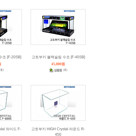
 [F-20SB]
고토부키 블랙슬림 수조 [F-40SB]
원
45,000원
(
0
)
(
0
)
tal 와이드 F-
고토부키 HIGH Crystal 라운드 R-
450