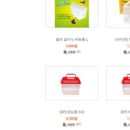
켈란 걸이식 부화통 L
[아마존]
9,000원
7
(
0
)
[GF] 채집통 (대)
[GF]
8,500원
7
(
87
)