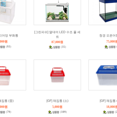
[그린피쉬] 열대어 LED 수조 풀 세
 치어망 부화통
청경 오픈어항
트
,000원
75,000
87,000원
(
93
)
(
35
)
 채집통 (중)
[GF] 채집통 (소)
[GF] 채집통 
,000원
5,000원
18,000
(
79
)
(
109
)
(