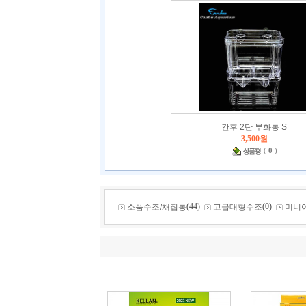
칸후 2단 부화통 S
3,500원
(
0
)
(44)
(0)
소품수조/채집통
고급대형수조
미니