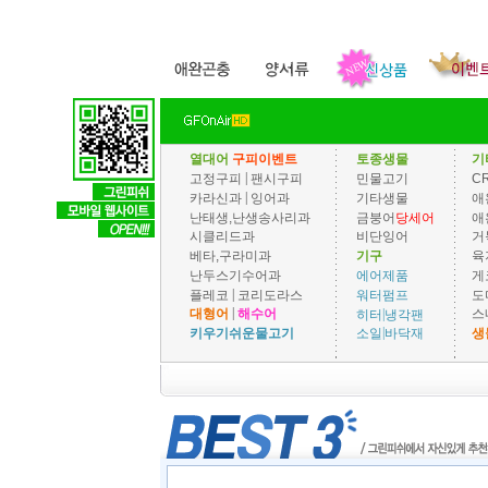
열대어
구피이벤트
토종생물
기
|
고정구피
팬시구피
민물고기
C
|
카라신과
잉어과
기타생물
애
난태생,난생송사리과
금붕어
당세어
애
시클리드과
비단잉어
거
베타,구라미과
기구
육
난두스기수어과
게
에어제품
|
플레코
코리도라스
도
워터펌프
|
|
대형어
해수어
스
히터
냉각팬
|
키우기쉬운물고기
생
소일
바닥재