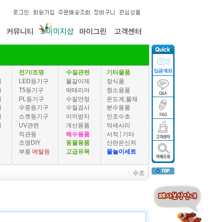
전기/조명
수질관련
기타물품
기
LED등기구
물갈이제
장식품
과
T5등기구
박테리아
청소용품
기
PL등기구
수질안정
온도계,뜰채
과
수중등기구
수질검사
분수용품
기
소켓등기구
이끼방지
인조수초
기
UV관련
개선용품
악세사리
|
직관등
해수용품
서적
기타
조명DIY
동물용품
산란은신처
부품
메탈등
고급유목
물놀이세트
ㆍ
수조