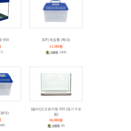
 450
[GF] 채집통 (특대)
원
11,500원
(
7
)
(
164
)
[팔라딘] 오픈어항 350 (등기구포
(왕대)
함)
원
66,000원
209
)
(
0
)