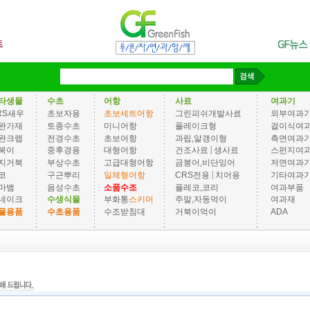
타생물
수초
어항
사료
여과기
RS새우
초보자용
초보세트어항
그린피쉬개발사료
외부여과
완가재
토종수초
미니어항
플레이크형
걸이식여
완크랩
전경수초
초보어항
과립,알갱이형
측면여과
|
북이
중후경용
대형어항
건조사료
생사료
스펀지여
지거북
부상수초
고급대형어항
금붕어,비단잉어
저면여과
|
코
구근뿌리
일체형어항
CRS전용
치어용
기타여과
마뱀
음성수초
소품수조
플레코,코리
여과부품
네이크
수생식물
부화통
스키머
주말,자동먹이
여과재
물용품
수초용품
수조받침대
거북이먹이
ADA