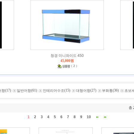
청경 미니와이드 450
45,000원
(
2
)
(17)
(61)
(15)
(27)
(36)
어항
일반어항
인테리어수조
대형어항
부화통
초보
총
1
2
3
4
5
6
7
8
9
10