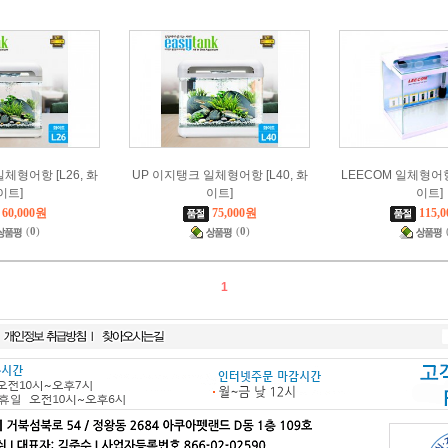
체형어항 [L26, 화
UP 이지탱크 일체형어항 [L40, 화
LEECOM 일체형어항 
이트]
이트]
이트]
60,000원
75,000원
115,
(
0
)
(
0
)
1