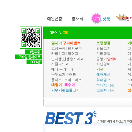
열대어
구피이벤트
토종생물
기
|
고정구피
팬시구피
민물고기
C
|
카라신과
잉어과
기타생물
애
난태생,난생송사리과
금붕어
당세어
애
시클리드과
비단잉어
거
베타,구라미과
기구
육
난두스기수어과
게
에어제품
|
플레코
코리도라스
도
워터펌프
|
|
대형어
해수어
스
히터
냉각팬
|
키우기쉬운물고기
생
소일
바닥재