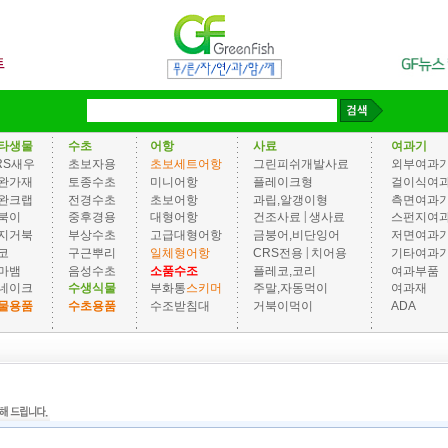
타생물
수초
어항
사료
여과기
RS새우
초보자용
초보세트어항
그린피쉬개발사료
외부여과
완가재
토종수초
미니어항
플레이크형
걸이식여
완크랩
전경수초
초보어항
과립,알갱이형
측면여과
|
북이
중후경용
대형어항
건조사료
생사료
스펀지여
지거북
부상수초
고급대형어항
금붕어,비단잉어
저면여과
|
코
구근뿌리
일체형어항
CRS전용
치어용
기타여과
마뱀
음성수초
소품수조
플레코,코리
여과부품
네이크
수생식물
부화통
스키머
주말,자동먹이
여과재
물용품
수초용품
수조받침대
거북이먹이
ADA