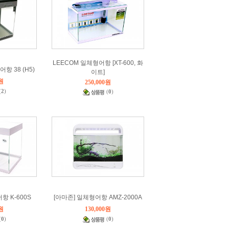
LEECOM 일체형어항 [XT-600, 화
항 38 (H5)
이트]
0원
250,000원
(
2
)
(
0
)
항 K-600S
[아마존] 일체형어항 AMZ-2000A
0원
130,000원
(
0
)
(
0
)