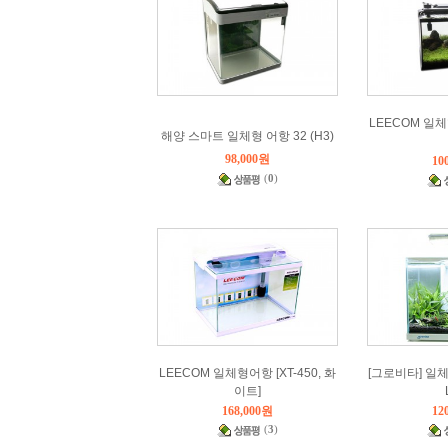
LEECOM 일체형
해양 스마트 일체형 어항 32 (H3)
98,000원
10
(
0
)
LEECOM 일체형어항 [XT-450, 화
[그로비타] 일체
이트]
168,000원
12
(
3
)