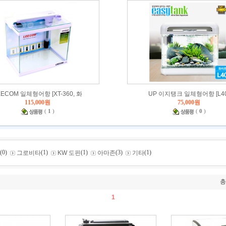
EECOM 일체형어항 [XT-360, 화
UP 이지탱크 일체형어항 [L40
115,000원
75,000원
(
1
)
(
0
)
(0)
(1)
(1)
(3)
(1)
그로비타
KW 도핀
아마존
기타
1