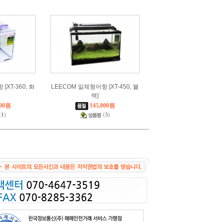
[XT-360, 화
LEECOM 일체형어항 [XT-450, 블
랙]
000원
145,000원
(
1
)
(
3
)