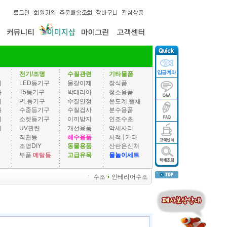
전기/조명
수질관련
기타물품
기
LED등기구
물갈이제
장식품
과
T5등기구
박테리아
청소용품
기
PL등기구
수질안정
온도계,뜰채
과
수중등기구
수질검사
분수용품
기
소켓등기구
이끼방지
인조수초
기
UV관련
개선용품
악세사리
|
직관등
해수용품
서적
기타
조명DIY
동물용품
산란은신처
부품
메탈등
고급유목
물놀이세트
ㆍ
수조
인테리어수조