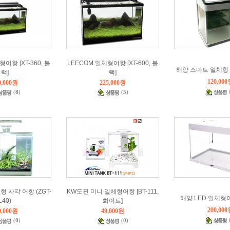
어항 [XT-360, 블
LEECOM 일체형어항 [XT-600, 블
해양 스마트 일체형 어
랙]
랙]
120,00
0,000원
225,000원
(
8
)
(
5
)
형 사각 어항 (ZGT-
KW도핀 미니 일체형어항 [BT-111,
해양 LED 일체형어
L40)
화이트]
200,00
0,000원
49,000원
(
0
)
(
0
)