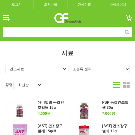
로그인
회원가입
관심상품
마이페이지
사료
정렬
애니멀밥 동결건
PSP 동결건조밀
조밀웜 15g
웜 30g
4,000원
7,000원
[AST] 건조장구
[AST] 건조장구
벌레 15g/팩
벌레 12g