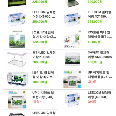
랙]
225,000원
120,000원
LEECOM 일체형
LEECOM 일체형
어항 [XT-600, 화
어항 [XT-450, 화
이트]
이트]
250,000원
168,000원
[그로비타] 일체
KW도핀 미니 일
형 사각 어항 (ZG
체형어항 [BT-11
T-L40)
1, 화이트]
120,000원
49,000원
해양 LED 일체형
[아마존] 일체형
어항 K-600S
어항 AMZ-2000A
200,000원
130,000원
[클리오네] 일체
UP 이지탱크 일
형 어항 화이트 E-
체형어항 [L26, 화
(품절)
25
이트]
180,000원
UP 이지탱크 일
LEECOM 일체형
체형어항 [L40, 화
어항 [XT-360, 화
(품절)
(품절)
이트]
이트]
LEECOM 일체형