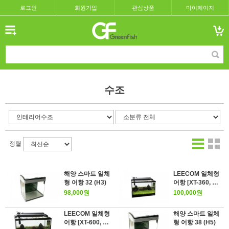
로그인
회원가입
관심상품
마이페이지
수조
정렬
해양 스마트 일체
LEECOM 일체형
형 어항 32 (H3)
어항 [XT-360, 블
랙]
98,000원
100,000원
LEECOM 일체형
해양 스마트 일체
어항 [XT-600, 블
형 어항 38 (H5)