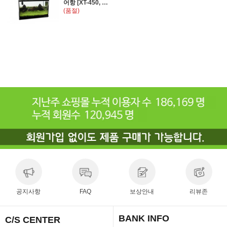
어항 [XT-450, 블
(품절)
랙]
공지사항
FAQ
보상안내
리뷰존
BANK INFO
C/S CENTER