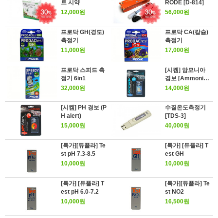
트 시약
RODE [D-814]
12,000원
56,000원
프로닥 GH(경도)
프로닥 CA(칼슘)
측정기
측정기
11,000원
17,000원
프로닥 스피드 측
[시켐] 암모니아
정기 6in1
경보 [Ammonia
Alert]
32,000원
14,000원
[시켐] PH 경보 (P
수질온도측정기
H alert)
[TDS-3]
15,000원
40,000원
[특가][듀플라] Te
[특가] [듀플라] T
st pH 7.3-8.5
est GH
10,000원
10,000원
[특가] [듀플라] T
[특가][듀플라] Te
est pH 6.0-7.2
st NO2
10,000원
16,500원