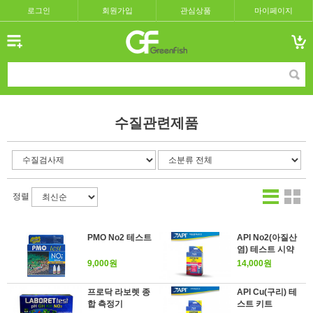
로그인
회원가입
관심상품
마이페이지
수질관련제품
정렬
PMO No2 테스트
API No2(아질산
염) 테스트 시약
9,000원
14,000원
프로닥 라보렛 종
API Cu(구리) 테
합 측정기
스트 키트