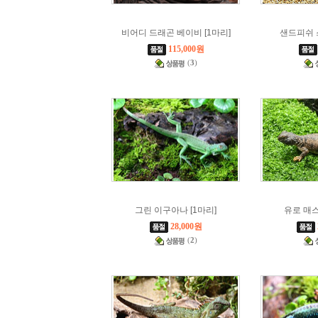
비어디 드래곤 베이비 [1마리]
샌드피쉬 
115,000원
(
3
)
그린 이구아나 [1마리]
유로 매스
28,000원
(
2
)