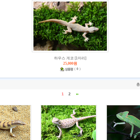
하우스 게코 [1마리]
25,000원
(
0
)
1
2