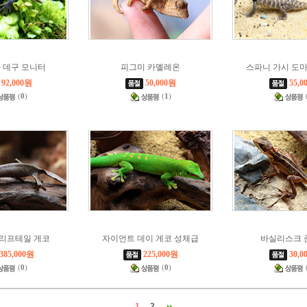
 데구 모니터
피그미 카멜레온
스파니 가시 도
92,000원
50,000원
55,0
(
0
)
(
1
)
리프테일 게코
자이언트 데이 게코 성체급
바실리스크 
385,000원
225,000원
30,0
(
0
)
(
0
)
1
2