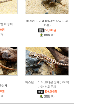
목걸이 도마뱀 (데져트 칼라드 리
마뱀 아성체
자드)
00원
50,000원
(
1
)
(
0
)
파스텔 비어디 드래곤 성체(30cm)
준성체
가량 전화문의
00원
400,000원
(
1
)
(
0
)