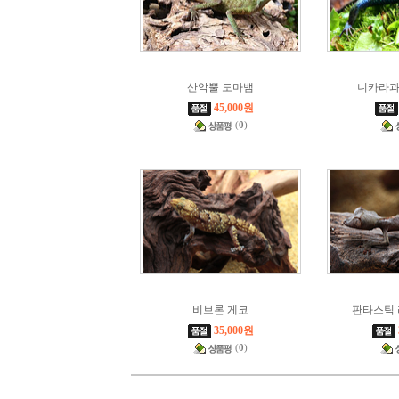
산악뿔 도마뱀
니카라과
45,000원
(
0
)
비브론 게코
판타스틱 
35,000원
(
0
)