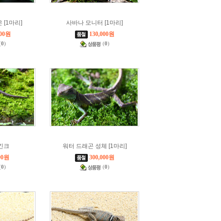
[1마리]
사바나 모니터 [1마리]
000원
130,000원
(
0
)
(
0
)
킨크
워터 드래곤 성체 [1마리]
00원
300,000원
(
0
)
(
0
)