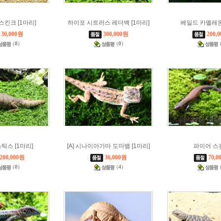
스킨크 [1마리]
하이포 시트러스 레더백 [1마리]
베일드 카멜레온 
30,000원
300,000원
200,
(
8
)
(
0
)
틱스 [1마리]
[A] 시나이아가마 도마뱀 [1마리]
파이어 스
200,000원
36,000원
70,0
(
0
)
(
4
)