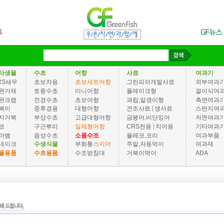
타생물
수초
어항
사료
여과기
RS새우
초보자용
초보세트어항
그린피쉬개발사료
외부여과
완가재
토종수초
미니어항
플레이크형
걸이식여
완크랩
전경수초
초보어항
과립,알갱이형
측면여과
|
북이
중후경용
대형어항
건조사료
생사료
스펀지여
지거북
부상수초
고급대형어항
금붕어,비단잉어
저면여과
|
코
구근뿌리
일체형어항
CRS전용
치어용
기타여과
마뱀
음성수초
소품수조
플레코,코리
여과부품
네이크
수생식물
부화통
스키머
주말,자동먹이
여과재
물용품
수초용품
수조받침대
거북이먹이
ADA