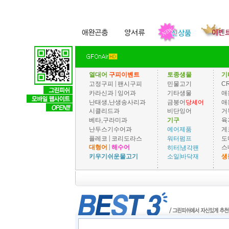
열대어
구피이벤트
토종생물
기
|
고정구피
팬시구피
민물고기
C
|
카라신과
잉어과
기타생물
애
난태생,난생송사리과
금붕어
당세어
애
시클리드과
비단잉어
거
베타,구라미과
기구
육
난두스기수어과
게
에어제품
|
플레코
코리도라스
도
워터펌프
|
|
대형어
해수어
스
히터
냉각팬
|
키우기쉬운물고기
생
소일
바닥재