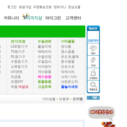
전기/조명
수질관련
기타물품
기
LED등기구
물갈이제
장식품
과
T5등기구
박테리아
청소용품
기
PL등기구
수질안정
온도계,뜰채
과
수중등기구
수질검사
분수용품
기
소켓등기구
이끼방지
인조수초
기
UV관련
개선용품
악세사리
|
직관등
해수용품
서적
기타
조명DIY
동물용품
산란은신처
부품
메탈등
고급유목
물놀이세트
ㆍ
기타생물
파충류
도마뱀