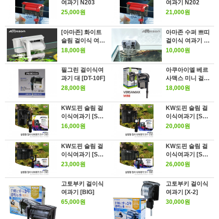
여과기 N203
여과기 N202
25,000원
21,000원
[아마존] 화이트
아마존 수퍼 쁘띠
슬림 걸이식 여과
걸이식 여과기 2
기 5W AMZ-45
W (MB-400DC)
18,000원
10,000원
필그린 걸이식여
아쿠아이엘 베르
과기 대 [DT-10F]
사맥스 미니 걸이
식여과기 S
28,000원
18,000원
KW도핀 슬림 걸
KW도핀 슬림 걸
이식여과기 [SH-
이식여과기 [SH-
200]
250]
16,000원
20,000원
KW도핀 슬림 걸
KW도핀 슬림 걸
이식여과기 [SH-
이식여과기 [SH-
280]
380]
23,000원
26,000원
고토부키 걸이식
고토부키 걸이식
여과기 [BIG]
여과기 [X-2]
65,000원
30,000원