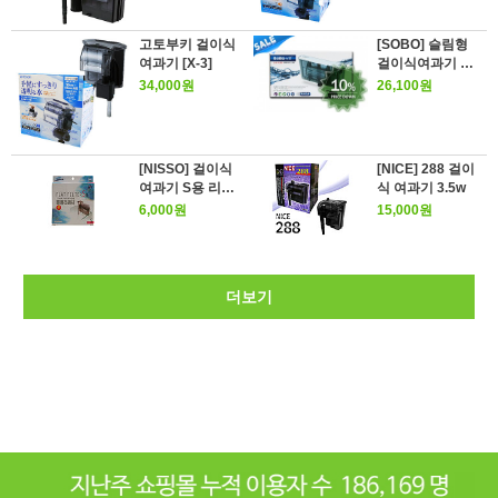
고토부키 걸이식
[SOBO] 슬림형
여과기 [X-3]
걸이식여과기 WP
-508
34,000원
26,100원
[NISSO] 걸이식
[NICE] 288 걸이
여과기 S용 리필
식 여과기 3.5w
필터 2개
6,000원
15,000원
더보기