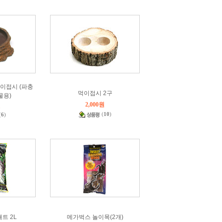
먹이접시 (파충
먹이접시 2구
물용)
2,000원
원
(
10
)
(
6
)
트 2L
메가벅스 놀이목(2개)