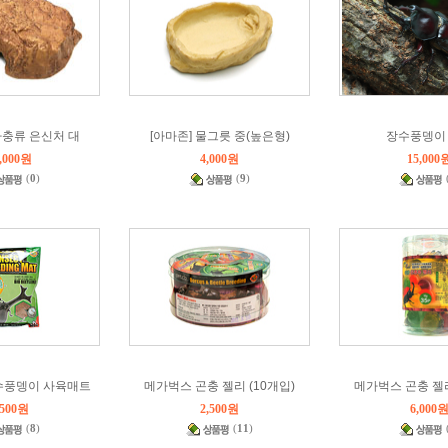
충류 은신처 대
[아마존] 물그릇 중(높은형)
장수풍뎅이 [
,000원
4,000원
15,000
(
0
)
(
9
)
수풍뎅이 사육매트
메가벅스 곤충 젤리 (10개입)
메가벅스 곤충 젤리
,500원
2,500원
6,000
(
8
)
(
11
)