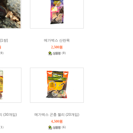
1쌍]
메가벅스 산란목
원
2,500원
(
0
)
(
0
)
 (30개입)
메가벅스 곤충 젤리 (20개입)
원
4,500원
(
1
)
(
6
)