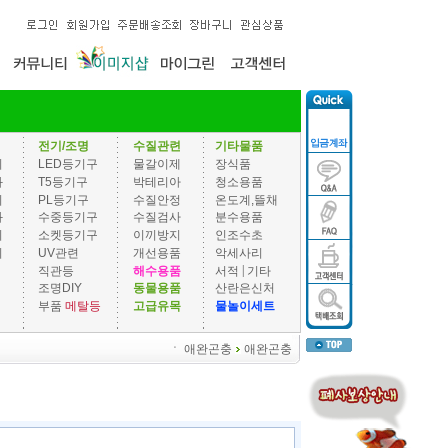
전기/조명
수질관련
기타물품
기
LED등기구
물갈이제
장식품
과
T5등기구
박테리아
청소용품
기
PL등기구
수질안정
온도계,뜰채
과
수중등기구
수질검사
분수용품
기
소켓등기구
이끼방지
인조수초
기
UV관련
개선용품
악세사리
|
직관등
해수용품
서적
기타
조명DIY
동물용품
산란은신처
부품
메탈등
고급유목
물놀이세트
ㆍ
애완곤충
애완곤충