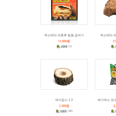
엑소테라 파충류 밀웜 급여기
엑소테라 파
11,000원
15
(
1
)
먹이접시 1구
메가벅스 장
1,500원
4
(
10
)