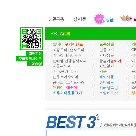
열대어
구피이벤트
토종생물
기
|
고정구피
팬시구피
민물고기
C
|
카라신과
잉어과
기타생물
애
난태생,난생송사리과
금붕어
당세어
애
시클리드과
비단잉어
거
베타,구라미과
기구
육
난두스기수어과
게
에어제품
|
플레코
코리도라스
도
워터펌프
|
|
대형어
해수어
스
히터
냉각팬
|
키우기쉬운물고기
생
소일
바닥재