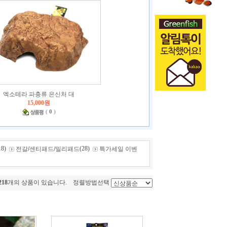
엑소테라 파충류 은신처 대
15,000원
(
0
)
18)
(28)
전갈/센티패드/밀리패드
특가세일 이벤
218
개의 상품이 있습니다. 정렬방법선택