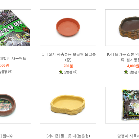
[GF] 절지 파충류용 보급형 물그릇
[GF] 브라운 스톤 
애벌레 사육매트
(중)
류, 절지동
,500원
700원
4,000
(
0
)
(
9
)
스] 웜디쉬
[아마존] 물그릇 대(높은형)
달팽이 사육매