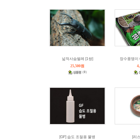
넓적사슴벌레 [1쌍]
장수풍뎅이 
25,500원
4
(
0
)
[GF] 습도 조절용 물병
[리