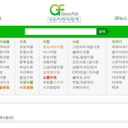
타생물
수초
어항
사료
여과기
RS새우
초보자용
초보세트어항
그린피쉬개발사료
외부여과
완가재
토종수초
미니어항
플레이크형
걸이식여
완크랩
전경수초
초보어항
과립,알갱이형
측면여과
|
북이
중후경용
대형어항
건조사료
생사료
스펀지여
지거북
부상수초
고급대형어항
금붕어,비단잉어
저면여과
|
코
구근뿌리
일체형어항
CRS전용
치어용
기타여과
마뱀
음성수초
소품수조
플레코,코리
여과부품
네이크
수생식물
부화통
스키머
주말,자동먹이
여과재
물용품
수초용품
수조받침대
거북이먹이
ADA