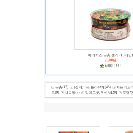
메가벅스 곤충 젤리 (10개입)
2,500원
(
11
)
(17)
(46)
곤충
(절지)타란튤라유체
처음기르기
(9)
(7)
(20)
트
사육장
먹이그릇/은신처
조명/