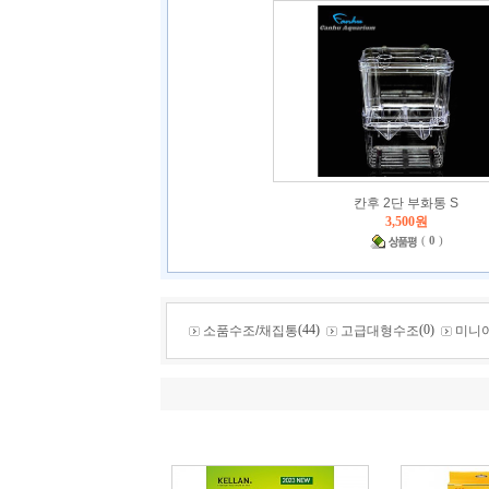
칸후 2단 부화통 S
3,500원
(
0
)
(44)
(0)
소품수조/채집통
고급대형수조
미니