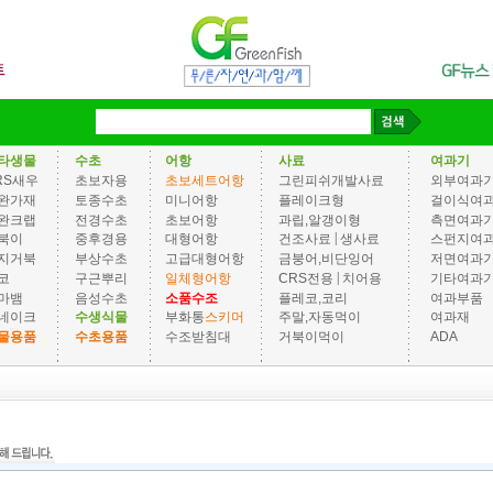
타생물
수초
어항
사료
여과기
RS새우
초보자용
초보세트어항
그린피쉬개발사료
외부여과
완가재
토종수초
미니어항
플레이크형
걸이식여
완크랩
전경수초
초보어항
과립,알갱이형
측면여과
|
북이
중후경용
대형어항
건조사료
생사료
스펀지여
지거북
부상수초
고급대형어항
금붕어,비단잉어
저면여과
|
코
구근뿌리
일체형어항
CRS전용
치어용
기타여과
마뱀
음성수초
소품수조
플레코,코리
여과부품
네이크
수생식물
부화통
스키머
주말,자동먹이
여과재
물용품
수초용품
수조받침대
거북이먹이
ADA