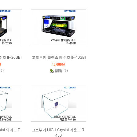
 [F-20SB]
고토부키 블랙슬림 수조 [F-40SB]
원
45,000원
(
0
)
(
0
)
tal 와이드 F-
고토부키 HIGH Crystal 라운드 R-
450