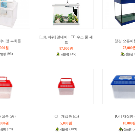
[그린피쉬] 열대어 LED 수조 풀 세
 치어망 부화통
청경 오픈어항
트
,000원
75,000
87,000원
(
93
)
(
35
)
 채집통 (중)
[GF] 채집통 (소)
[GF] 채집통 
,000원
5,000원
18,000
(
79
)
(
109
)
(