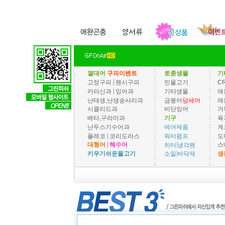
열대어
구피이벤트
토종생물
기
|
고정구피
팬시구피
민물고기
C
|
카라신과
잉어과
기타생물
애
난태생,난생송사리과
금붕어
당세어
애
시클리드과
비단잉어
거
베타,구라미과
기구
육
난두스기수어과
게
에어제품
|
플레코
코리도라스
도
워터펌프
|
|
대형어
해수어
스
히터
냉각팬
|
키우기쉬운물고기
생
소일
바닥재