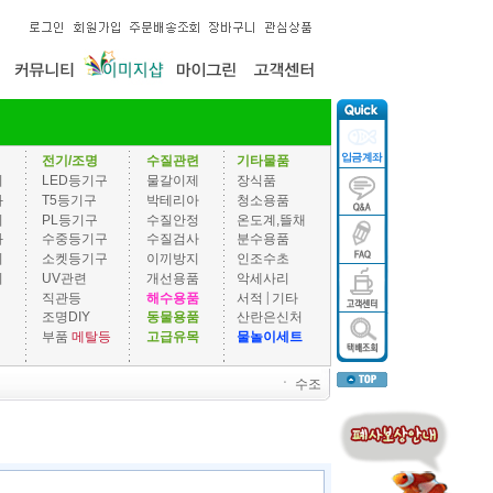
전기/조명
수질관련
기타물품
기
LED등기구
물갈이제
장식품
과
T5등기구
박테리아
청소용품
기
PL등기구
수질안정
온도계,뜰채
과
수중등기구
수질검사
분수용품
기
소켓등기구
이끼방지
인조수초
기
UV관련
개선용품
악세사리
|
직관등
해수용품
서적
기타
조명DIY
동물용품
산란은신처
부품
메탈등
고급유목
물놀이세트
ㆍ
수조