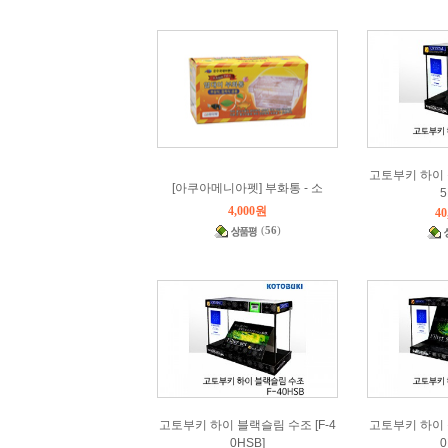
고토부키 하이 
[아쿠아메니아펫] 부화통 - 소
5
4,000원
40
(
56
)
고토부키 하이 블랙슬림 수조 [F-4
고토부키 하이 
0HSB]
0