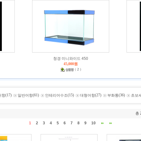
청경 미니와이드 450
45,000원
(
2
)
(17)
(61)
(15)
(27)
(36)
어항
일반어항
인테리어수조
대형어항
부화통
초보
총
1
2
3
4
5
6
7
8
9
10