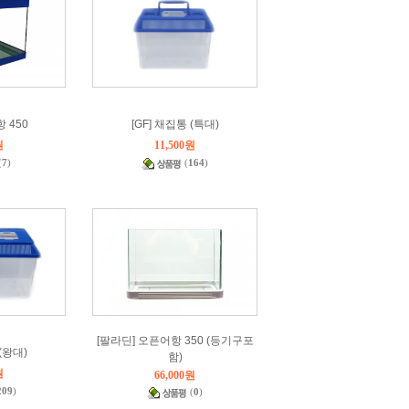
 450
[GF] 채집통 (특대)
원
11,500원
(
7
)
(
164
)
[팔라딘] 오픈어항 350 (등기구포
(왕대)
함)
원
66,000원
209
)
(
0
)