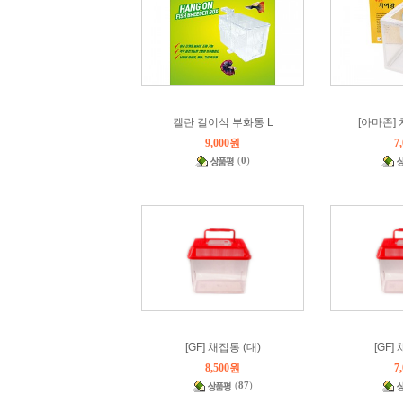
켈란 걸이식 부화통 L
[아마존]
9,000원
7
(
0
)
[GF] 채집통 (대)
[GF]
8,500원
7
(
87
)