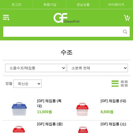
로그인
회원가입
관심상품
마이페이지
수조
정렬
[GF] 채집통 (특
[GF] 채집통 (대)
대)
11,500원
8,500원
[GF] 채집통 (중)
[GF] 채집통 (소)