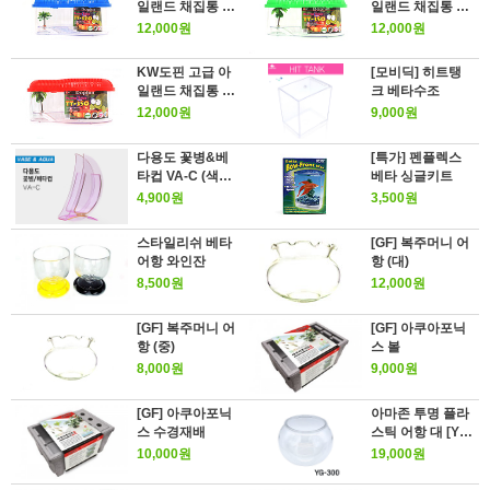
일랜드 채집통 소
일랜드 채집통 소
[TT-220, 블루]
[TT-220, 그린]
12,000원
12,000원
KW도핀 고급 아
[모비딕] 히트탱
일랜드 채집통 소
크 베타수조
[TT-220, 레드]
12,000원
9,000원
다용도 꽃병&베
[특가] 펜플렉스
타컵 VA-C (색상
베타 싱글키트
랜덤)
4,900원
3,500원
스타일리쉬 베타
[GF] 복주머니 어
어항 와인잔
항 (대)
8,500원
12,000원
[GF] 복주머니 어
[GF] 아쿠아포닉
항 (중)
스 볼
8,000원
9,000원
[GF] 아쿠아포닉
아마존 투명 플라
스 수경재배
스틱 어항 대 [YG-
300]
10,000원
19,000원