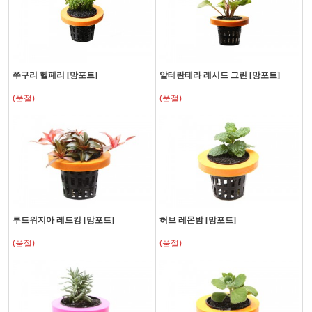
쭈구리 헬페리 [망포트]
알테란테라 레시드 그린 [망포트]
(품절)
(품절)
루드위지아 레드킹 [망포트]
허브 레몬밤 [망포트]
(품절)
(품절)