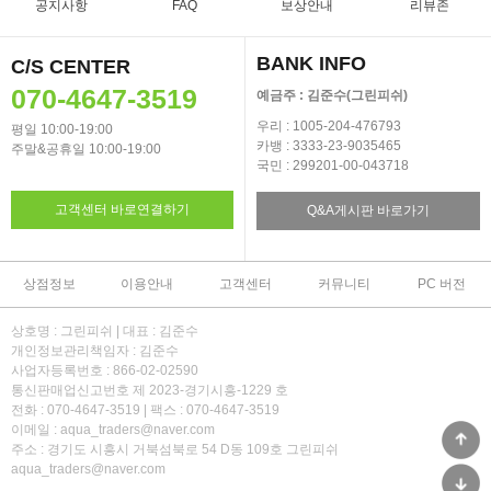
공지사항
FAQ
보상안내
리뷰존
BANK INFO
C/S CENTER
070-4647-3519
예금주 : 김준수(그린피쉬)
우리 : 1005-204-476793
평일 10:00-19:00
카뱅 : 3333-23-9035465
주말&공휴일 10:00-19:00
국민 : 299201-00-043718
고객센터 바로연결하기
Q&A게시판 바로가기
상점정보
이용안내
고객센터
커뮤니티
PC 버전
상호명 : 그린피쉬 | 대표 : 김준수
개인정보관리책임자 : 김준수
사업자등록번호 : 866-02-02590
통신판매업신고번호 제 2023-경기시흥-1229 호
전화 : 070-4647-3519 | 팩스 : 070-4647-3519
이메일 : aqua_traders@naver.com
주소 : 경기도 시흥시 거북섬북로 54 D동 109호 그린피쉬
aqua_traders@naver.com