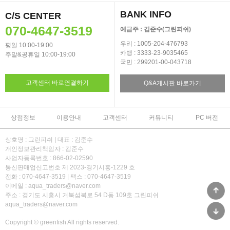
BANK INFO
C/S CENTER
070-4647-3519
예금주 : 김준수(그린피쉬)
우리 : 1005-204-476793
평일 10:00-19:00
카뱅 : 3333-23-9035465
주말&공휴일 10:00-19:00
국민 : 299201-00-043718
고객센터 바로연결하기
Q&A게시판 바로가기
상점정보
이용안내
고객센터
커뮤니티
PC 버전
상호명 : 그린피쉬 | 대표 : 김준수
개인정보관리책임자 : 김준수
사업자등록번호 : 866-02-02590
통신판매업신고번호 제 2023-경기시흥-1229 호
전화 : 070-4647-3519 | 팩스 : 070-4647-3519
이메일 : aqua_traders@naver.com
주소 : 경기도 시흥시 거북섬북로 54 D동 109호 그린피쉬
aqua_traders@naver.com
Copyright © greenfish All rights reserved.