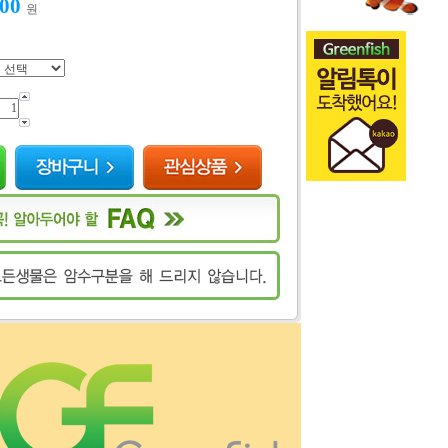
500
원