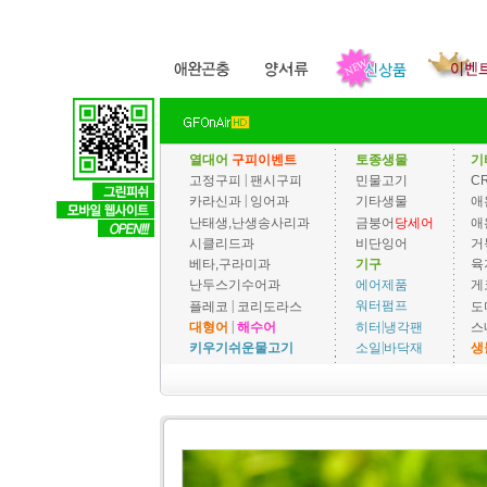
열대어
구피이벤트
토종생물
기
|
고정구피
팬시구피
민물고기
C
|
카라신과
잉어과
기타생물
애
난태생,난생송사리과
금붕어
당세어
애
시클리드과
비단잉어
거
베타,구라미과
기구
육
에어제품
난두스기수어과
게
|
워터펌프
플레코
코리도라스
도
|
|
히터
냉각팬
대형어
해수어
스
|
소일
바닥재
키우기쉬운물고기
생