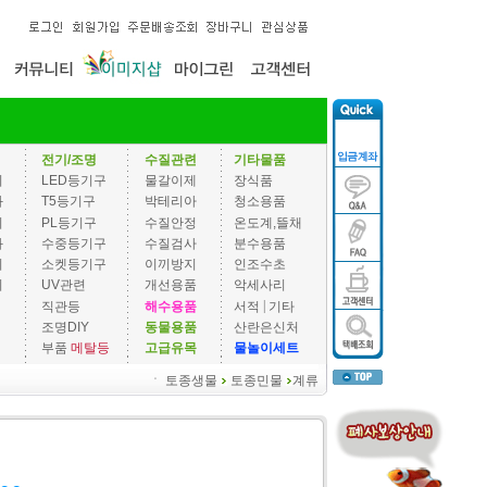
전기/조명
수질관련
기타물품
기
LED등기구
물갈이제
장식품
과
T5등기구
박테리아
청소용품
기
PL등기구
수질안정
온도계,뜰채
과
수중등기구
수질검사
분수용품
기
소켓등기구
이끼방지
인조수초
기
UV관련
개선용품
악세사리
|
직관등
해수용품
서적
기타
조명DIY
동물용품
산란은신처
부품
메탈등
고급유목
물놀이세트
ㆍ
토종생물
토종민물
계류