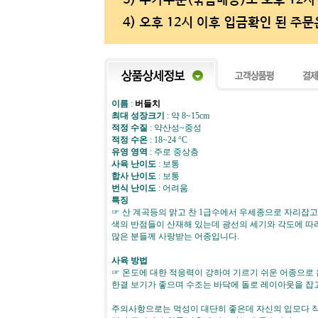
이름
:
버들치
최대 성장크기
: 약 8~15cm
적정 수질
: 약산성~중성
적정 수온
: 18~24 °C
유영 영역
: 주로 중상층
사육 난이도
: 보통
합사 난이도
: 보통
번식 난이도
: 어려움
특징
☞ 산 계곡등의 맑고 찬 1급수에서 우세종으로 자리잡고
색의 반점들이 산재해 있는데 광선의 세기와 각도에 따
많은 분들께 사랑받는 어종입니다.
사육 방법
☞ 온도에 대한 적응력이 강하여 기르기 쉬운 어종으로
한결 보기가 좋으며 수조는 바닥에 돌로 레이아웃을 잡
주의사항으로는 먹성이 대단히 좋은데 자신의 입모다 작