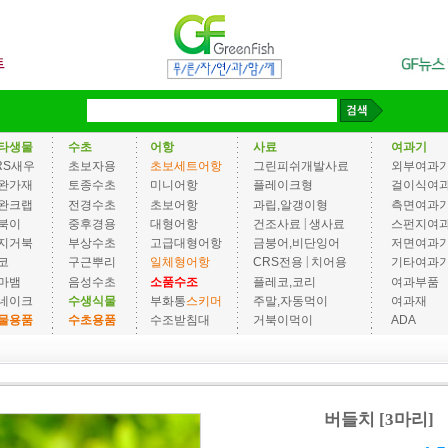
타생물
수초
어항
사료
여과기
RS새우
초보자용
초보세트어항
그린피쉬개발사료
외부여과
완가재
토종수초
미니어항
플레이크형
걸이식여
완크랩
전경수초
초보어항
과립,알갱이형
측면여과
|
북이
중후경용
대형어항
건조사료
생사료
스펀지여
지거북
부상수초
고급대형어항
금붕어,비단잉어
저면여과
|
코
구근뿌리
일체형어항
CRS전용
치어용
기타여과
마뱀
음성수초
소품수조
플레코,코리
여과부품
네이크
수생식물
부화통
스키머
주말,자동먹이
여과재
물용품
수초용품
수조받침대
거북이먹이
ADA
버들치 [3마리]