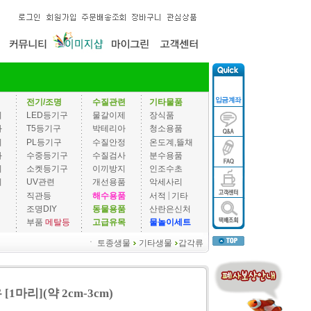
전기/조명
수질관련
기타물품
기
LED등기구
물갈이제
장식품
과
T5등기구
박테리아
청소용품
기
PL등기구
수질안정
온도계,뜰채
과
수중등기구
수질검사
분수용품
기
소켓등기구
이끼방지
인조수초
기
UV관련
개선용품
악세사리
|
직관등
해수용품
서적
기타
조명DIY
동물용품
산란은신처
부품
메탈등
고급유목
물놀이세트
ㆍ
토종생물
기타생물
갑각류
1마리](약 2cm-3cm)