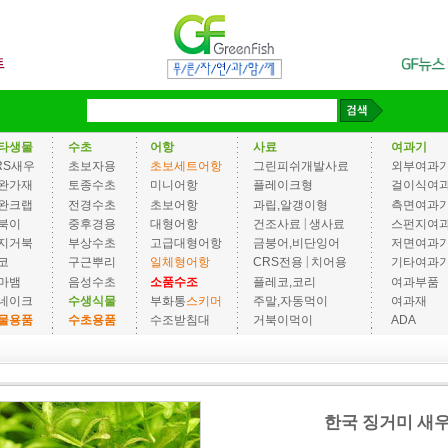
타생물
수초
어항
사료
여과기
RS새우
초보자용
초보세트어항
그린피쉬개발사료
외부여과
완가재
토종수초
미니어항
플레이크형
걸이식여
완크랩
전경수초
초보어항
과립,알갱이형
측면여과
|
북이
중후경용
대형어항
건조사료
생사료
스펀지여
지거북
부상수초
고급대형어항
금붕어,비단잉어
저면여과
|
코
구근뿌리
일체형어항
CRS전용
치어용
기타여과
마뱀
음성수초
소품수조
플레코,코리
여과부품
네이크
수생식물
부화통
스키머
주말,자동먹이
여과재
물용품
수초용품
수조받침대
거북이먹이
ADA
한국 징거미 새우 [