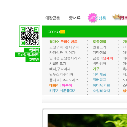
열대어
구피이벤트
토종생물
기
|
고정구피
팬시구피
민물고기
C
|
카라신과
잉어과
기타생물
애
난태생,난생송사리과
금붕어
당세어
애
시클리드과
비단잉어
거
베타,구라미과
기구
육
에어제품
난두스기수어과
게
|
워터펌프
플레코
코리도라스
도
|
|
히터
냉각팬
대형어
해수어
스
|
소일
바닥재
키우기쉬운물고기
생