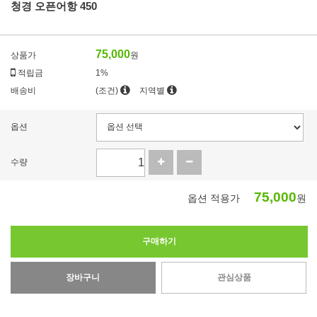
청경 오픈어항 450
75,000
상품가
원
적립금
1%
배송비
(조건)
지역별
옵션
수량
75,000
옵션 적용가
원
구매하기
장바구니
관심상품