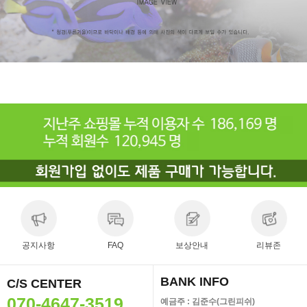
공지사항
FAQ
보상안내
리뷰존
BANK INFO
C/S CENTER
070-4647-3519
예금주 : 김준수(그린피쉬)