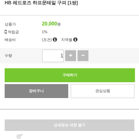
HB 레드로즈 하프문테일 구피 [1쌍]
20,000
상품가
원
적립금
1%
배송비
(조건)
지역별
수량
구매하기
장바구니
관심상품
상세정보 새창 열기