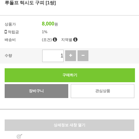
루돌프 턱시도 구피 [1쌍]
8,000
상품가
원
적립금
1%
배송비
(조건)
지역별
수량
구매하기
장바구니
관심상품
상세정보 새창 열기