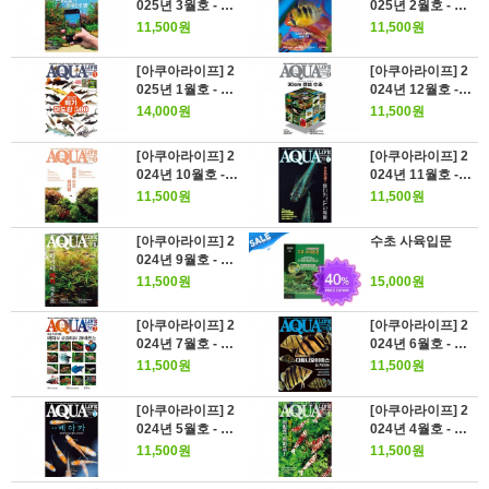
025년 3월호 - 스
025년 2월호 - 드
마트폰과 아쿠아
워프 시클리드 뉴
11,500원
11,500원
리움
웨이브
[아쿠아라이프] 2
[아쿠아라이프] 2
025년 1월호 - 메
024년 12월호 -
기 대도감 500
어레인지는 자유
14,000원
11,500원
자재 "30cm큐브
수조"
[아쿠아라이프] 2
[아쿠아라이프] 2
024년 10월호 -
024년 11월호 -
깨끗한 수조 정리
수조전생! 메다
11,500원
11,500원
법
카"신"사육론
[아쿠아라이프] 2
수초 사육입문
024년 9월호 - 잉
어의 매력 속으로
11,500원
15,000원
[아쿠아라이프] 2
[아쿠아라이프] 2
024년 7월호 - 특
024년 6월호 - 다
집미궁귀환 베타
트니오이데스 뉴
11,500원
11,500원
와 구라미와 라비
가이드
린스
[아쿠아라이프] 2
[아쿠아라이프] 2
024년 5월호 - 메
024년 4월호 - 봄
다카 화려하게 피
부터 시작하는 쉬
11,500원
11,500원
어난 삼색홍백의
림프 라이프!
미