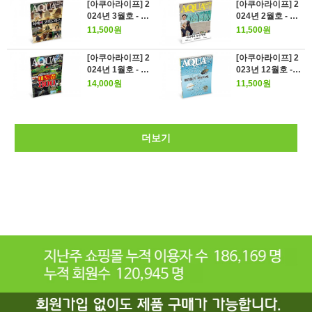
[아쿠아라이프] 2
[아쿠아라이프] 2
024년 3월호 - 최
024년 2월호 - 마
애의 코리도라스
니아의 물방 탐방
11,500원
11,500원
[아쿠아라이프] 2
[아쿠아라이프] 2
024년 1월호 - 아
023년 12월호 -
쿠아리움 대도감
물만들기, 자유자
14,000원
11,500원
800
재
더보기