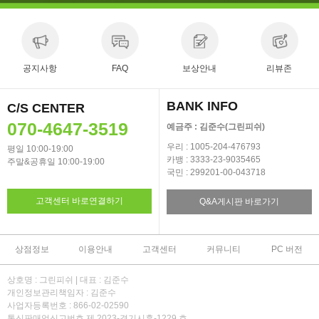
공지사항
FAQ
보상안내
리뷰존
BANK INFO
C/S CENTER
070-4647-3519
예금주 : 김준수(그린피쉬)
우리 : 1005-204-476793
평일 10:00-19:00
카뱅 : 3333-23-9035465
주말&공휴일 10:00-19:00
국민 : 299201-00-043718
고객센터 바로연결하기
Q&A게시판 바로가기
상점정보
이용안내
고객센터
커뮤니티
PC 버전
상호명 : 그린피쉬 | 대표 : 김준수
개인정보관리책임자 : 김준수
사업자등록번호 : 866-02-02590
통신판매업신고번호 제 2023-경기시흥-1229 호