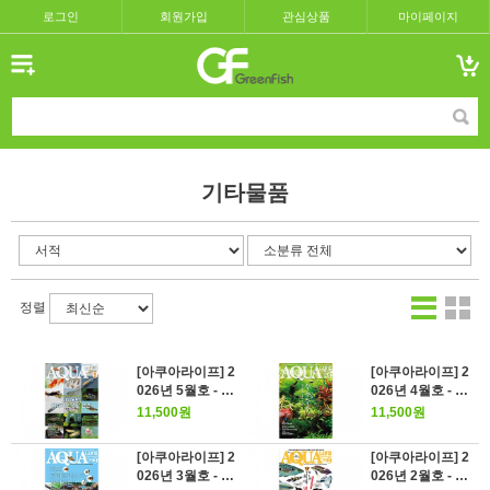
로그인
회원가입
관심상품
마이페이지
기타물품
정렬
[아쿠아라이프] 2
[아쿠아라이프] 2
026년 5월호 - 20
026년 4월호 - 수
26년 메다카 신생
초 수조 스타트&
11,500원
11,500원
활 선언!
스텝업 가이드
[아쿠아라이프] 2
[아쿠아라이프] 2
026년 3월호 - 지
026년 2월호 - 최